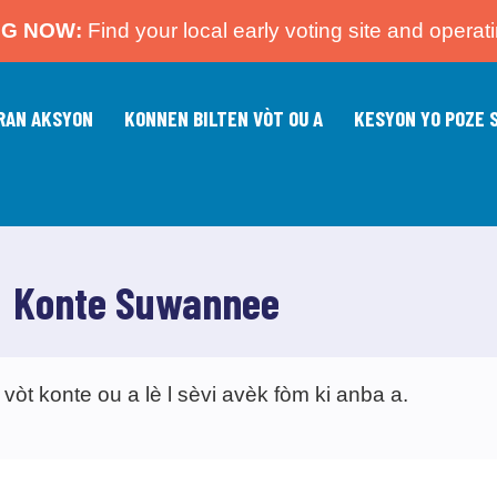
NG NOW:
Find your local early voting site and operat
RAN AKSYON
KONNEN BILTEN VÒT OU A
KESYON YO POZE 
Konte Suwannee
òt konte ou a lè l sèvi avèk fòm ki anba a.