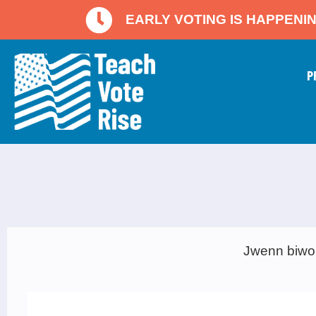
EARLY VOTING IS HAPPENI
P
Jwenn biwo v