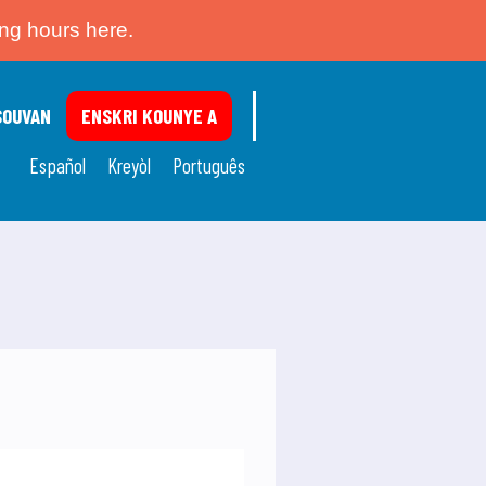
ing hours here.
SOUVAN
ENSKRI KOUNYE A
Español
Kreyòl
Português