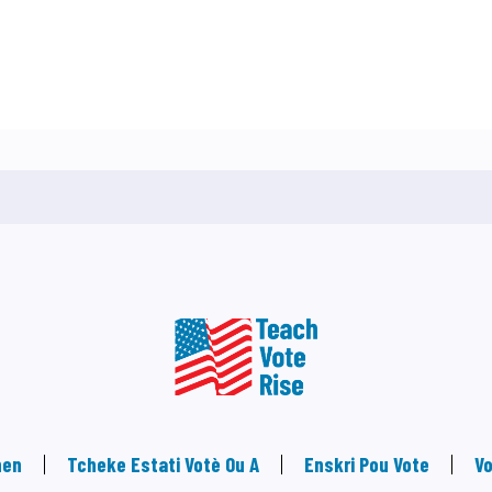
nen
Tcheke Estati Votè Ou A
Enskri Pou Vote
Vo